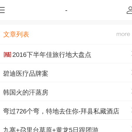
-
文章列表
2016下半年佳旅行地大盘点
碧迪医疗品牌案
韩国火的汗蒸房
弯过726个弯，特地去住你-拜县私藏酒店
九寨+尕里台草原+黄龙5日跟团游